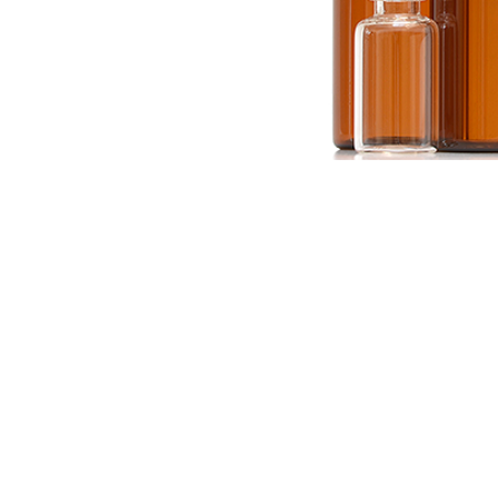
Con más de 30 años de experiencia en la indu
farmacéutica, VIFARES ofrece una amplia gam
en
frascos
viales con la mejor calidad. Tene
lista general de productos y podemos fabric
con las dimensiones que usted pueda requeri
Un sistema de formación de frascos con tecno
que permite fabricar frascos viales con la cali
caracteriza a Vifares. Este sistema posee un 
para la revisión de especificaciones el cual gar
100% de nuestros productos cumplen dimen
los requerimientos de nuestros clientes.
Características generales de los frascos: