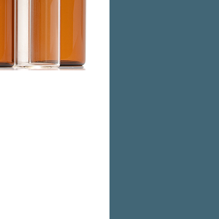
stria
Nuestro amplio
a de productos
internacionales
mos una extensa
producir
ampol
ar muchos más
acuerdo con las
r.
Vidrio Tipo I e
logía de punta
Ampolla Abierta
dad que
Modificaciones
control automático
Aro de Ruptura.
antiza que el
Aro de identific
sionalmente con
Pirograbado.
Una máquina MM
incluye control