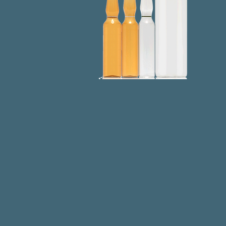
 rango de productos, basados en normas
, se complementa con la alta capacidad de
las
con características personalizadas de
 necesidades del cliente.
n colores Blanco (Transparente) o Ámbar.
 o Cerrada.
 dimensionales personalizadas.
ación.
30 de alta precisión forma las ampollas;
adores que revisan caña, estrangulación y