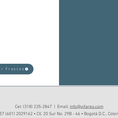
 o Ámbar.
altura total de
nicas están
realizan contro
especificacione
viamente
garantizar que
dentro de los r
:
nuestros cliente
dida, de acuerdo
ue pueden o no
es o a las fichas
er Frascos
Cel: (318) 235-2847 | Email:
info@vifares.com
 57 (601) 2029162 • Cll. 20 Sur No. 29B - 46 • Bogotá D.C., Col